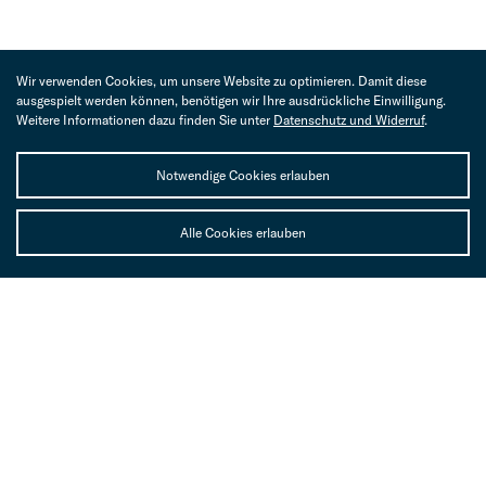
Wir verwenden Cookies, um unsere Website zu optimieren. Damit diese
AKTUELLES
ausgespielt werden können, benötigen wir Ihre ausdrückliche Einwilligung.
Weitere Informationen dazu finden Sie unter
Datenschutz und Widerruf
.
Notwendige Cookies erlauben
Alle Cookies erlauben