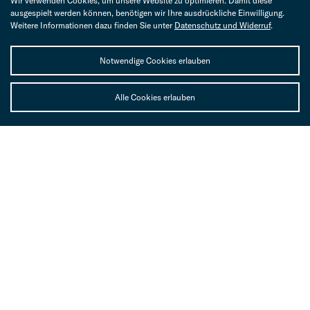
Wir verwenden Cookies, um unsere Website zu optimieren. Damit diese
ausgespielt werden können, benötigen wir Ihre ausdrückliche Einwilligung.
Weitere Informationen dazu finden Sie unter
Datenschutz und Widerruf
.
Notwendige Cookies erlauben
Anlagelösungen
Alle Cookies erlauben
Gerne unterstützen wir Sie bei der Evaluation der für Sie
geeigneten Immobilienanlagen.
Expertise bei börsennotierten, weltweiten Anlagen.
Beteiligungen an internationalen Private-Equity-
Anlagen.
Mithilfe bei nationalen Direktanlagen in
Zusammenarbeit mit unseren Partnern.